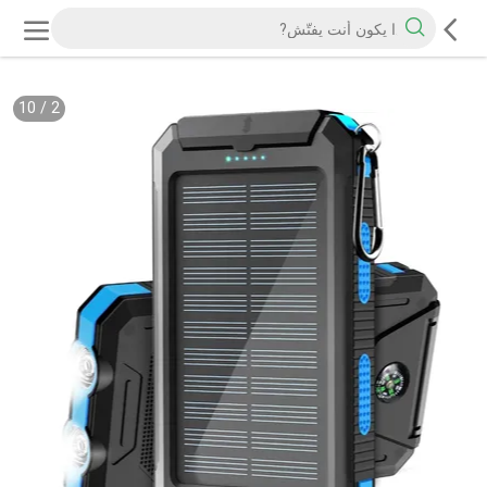
10
/
2