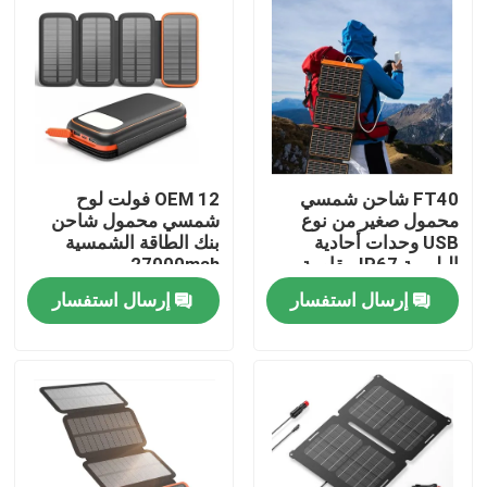
FT40 شاحن شمسي
OEM 12 فولت لوح
محمول صغير من نوع
شمسي محمول شاحن
USB وحدات أحادية
بنك الطاقة الشمسية
البلورية IP67 مقاومة
27000mah
للماء
إرسال استفسار
إرسال استفسار
المنزل
المنتجات
فيديوهات