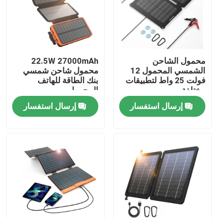
حولنا
جولة في المصنع
محمول الشاحن
22.5W 27000mAh
الشمسي المحمول 12
محمول شاحن شمسي
فولت 25 واط لتطبيقات
بنك الطاقة للهاتف
مراقبة الجودة
مختلفة
المحمول
إرسال استفسار
إرسال استفسار
لوحة شمسية محمولة
لوحة شمسية مرنة
بطانية شمسية قابلة للطي
شاحن البطاريات الشمسية