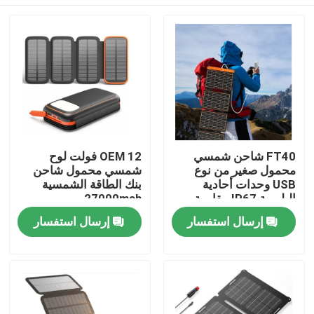
FT40 شاحن شمسي
OEM 12 فولت لوح
محمول صغير من نوع
شمسي محمول شاحن
USB وحدات أحادية
بنك الطاقة الشمسية
البلورية IP67 مقاومة
27000mah
للماء
المنزل
إرسال استفسار
إرسال استفسار
المنتجات
فيديوهات