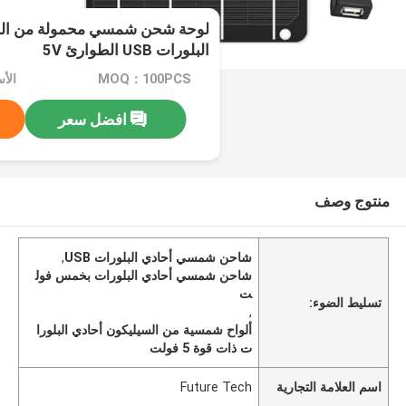
لوحة شحن شمسي محمولة من الس
البلورات USB الطوارئ 5V
MOQ：100PCS
الأسعا
افضل سعر
منتوج وصف
شاحن شمسي أحادي البلورات USB
,
شاحن شمسي أحادي البلورات بخمس فول
ت
تسليط الضوء:
,
ألواح شمسية من السيليكون أحادي البلورا
ت ذات قوة 5 فولت
اسم العلامة التجارية
Future Tech