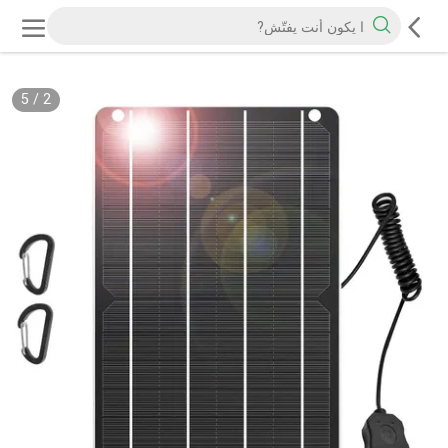
5
/
2