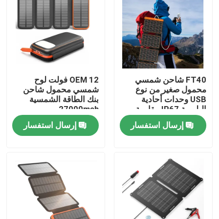
FT40 شاحن شمسي
OEM 12 فولت لوح
محمول صغير من نوع
شمسي محمول شاحن
USB وحدات أحادية
بنك الطاقة الشمسية
البلورية IP67 مقاومة
27000mah
للماء
إرسال استفسار
إرسال استفسار
المنزل
المنتجات
فيديوهات