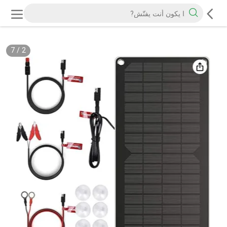
7
/
2