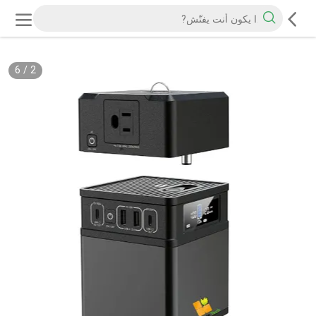
6
/
2