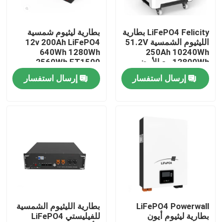
حولنا
LiFePO4 Felicity بطارية
بطارية ليثيوم شمسية
الليثيوم الشمسية 51.2V
12v 200Ah LiFePO4
640Wh 1280Wh
250Ah 10240Wh
جولة في المصنع
12800Wh مع الأبيض
2560Wh FT1500
والأسود
إرسال استفسار
إرسال استفسار
مراقبة الجودة
لوحة شمسية محمولة
لوحة شمسية مرنة
بطانية شمسية قابلة للطي
LiFePO4 Powerwall
بطارية الليثيوم الشمسية
بطارية ليثيوم أيون
للفيليستي LiFePO4
شاحن البطاريات الشمسية