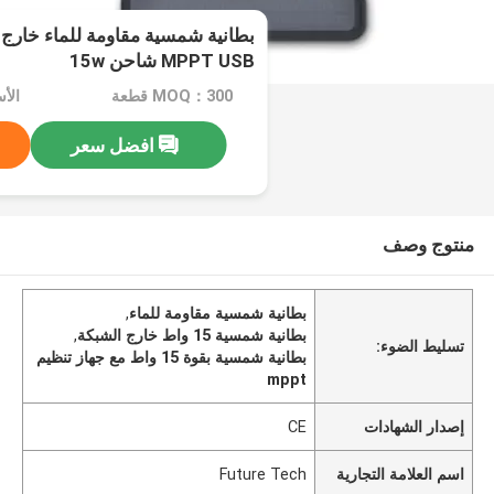
بطانية شمسية مقاومة للماء خارج 
MPPT USB شاحن 15w
MOQ：300 قطعة
الأسعا
افضل سعر
منتوج وصف
بطانية شمسية مقاومة للماء
,
بطانية شمسية 15 واط خارج الشبكة
,
تسليط الضوء:
بطانية شمسية بقوة 15 واط مع جهاز تنظيم
mppt
إصدار الشهادات
CE
اسم العلامة التجارية
Future Tech