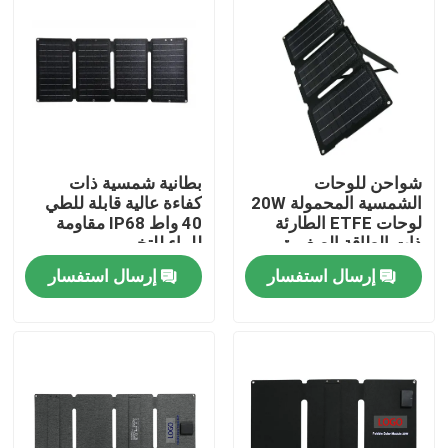
شواحن للوحات
بطانية شمسية ذات
الشمسية المحمولة 20W
كفاءة عالية قابلة للطي
لوحات ETFE الطارئة
40 واط IP68 مقاومة
ذات الطاقة الصغيرة
للماء للتخييم
القابلة للطي
إرسال استفسار
إرسال استفسار
المنزل
المنتجات
فيديوهات