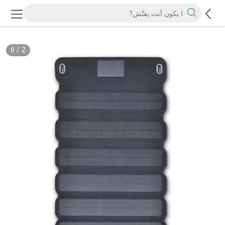
6
/
2