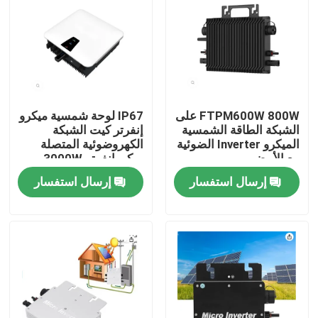
FTPM600W 800W على
IP67 لوحة شمسية ميكرو
الشبكة الطاقة الشمسية
إنفرتر كيت الشبكة
الميكرو Inverter الضوئية
الكهروضوئية المتصلة
مع الأبيض
ميكروإنفرتر 3000W
إرسال استفسار
إرسال استفسار
المنزل
المنتجات
فيديوهات