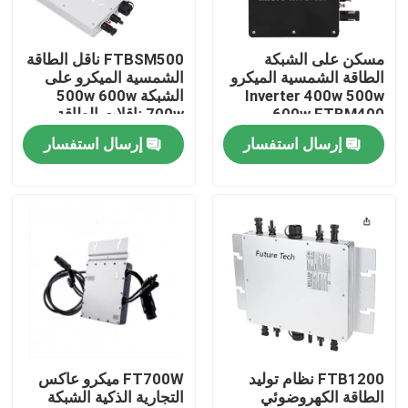
حولنا
مسكن على الشبكة
FTBSM500 ناقل الطاقة
الطاقة الشمسية الميكرو
الشمسية الميكرو على
Inverter 400w 500w
الشبكة 500w 600w
جولة في المصنع
600w FTBM400
700w ناقلات الطاقة
الشمسية Pv Micro
إرسال استفسار
إرسال استفسار
Inverters
مراقبة الجودة
لوحة شمسية محمولة
لوحة شمسية مرنة
بطانية شمسية قابلة للطي
FTB1200 نظام توليد
FT700W ميكرو عاكس
الطاقة الكهروضوئي
التجارية الذكية الشبكة
شاحن البطاريات الشمسية