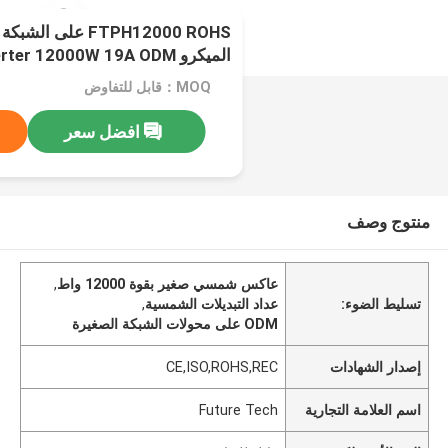
FTPH12000 ROHS على
الميكرو Inverter 12000W 19A ODM مع أبيض أو أسود
MOQ：قابل للتفاوض
افضل سعر
منتوج وصف
عاكس شمسي صغير بقوة 12000 واط
,
تسليط الضوء:
عداد التبديلات الشمسية
,
ODM على محولات الشبكة الصغيرة
إصدار الشهادات
CE,ISO,ROHS,REC
اسم العلامة التجارية
Future Tech