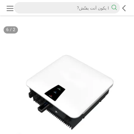
6
/
2