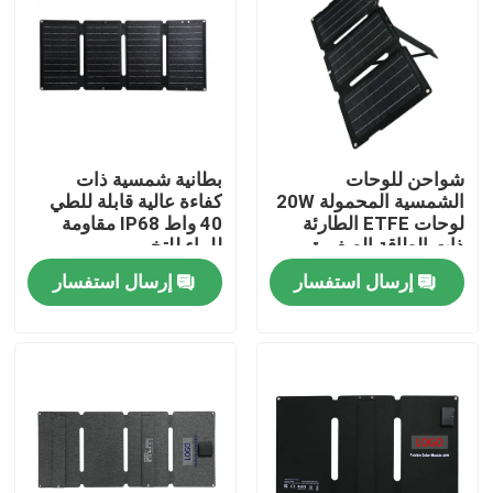
شواحن للوحات
بطانية شمسية ذات
الشمسية المحمولة 20W
كفاءة عالية قابلة للطي
لوحات ETFE الطارئة
40 واط IP68 مقاومة
ذات الطاقة الصغيرة
للماء للتخييم
القابلة للطي
إرسال استفسار
إرسال استفسار
المنزل
المنتجات
فيديوهات