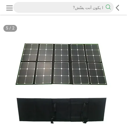
5
/
2