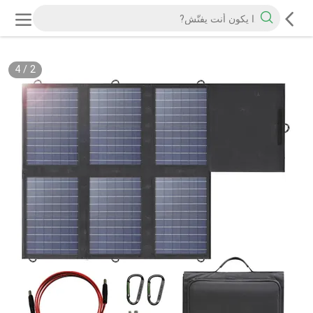
4
/
2