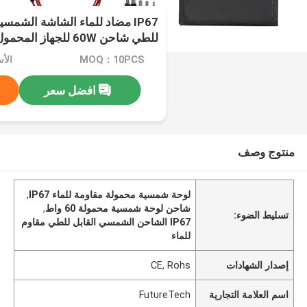
IP67 مضاد للماء الشاشة الشمسي
للطي شاحن 60W للجهاز المحمول الهاتف المحمول
MOQ：10PCS
الأسعار：
افضل سعر
منتوج وصف
لوحة شمسية محمولة مقاومة للماء IP67
,
شاحن لوحة شمسية محمولة 60 واط
,
تسليط الضوء:
IP67 الشاحن الشمسي القابل للطي مقاوم
للماء
إصدار الشهادات
CE, Rohs
اسم العلامة التجارية
FutureTech