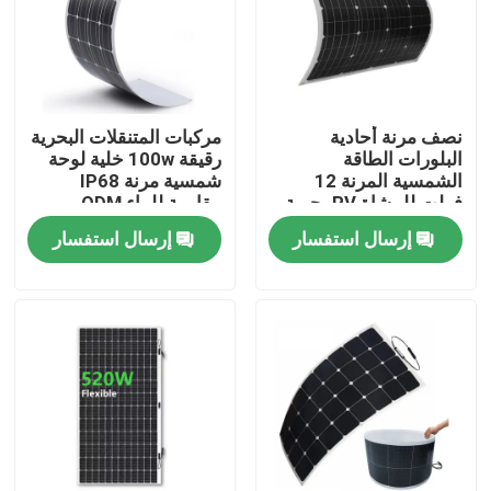
حولنا
جولة في المصنع
نصف مرنة أحادية
مركبات المتنقلات البحرية
البلورات الطاقة
رقيقة 100w خلية لوحة
الشمسية المرنة 12
شمسية مرنة IP68
مراقبة الجودة
فولت للمشاة RV بحرية
مقاومة للماء ODM
4wd
إرسال استفسار
إرسال استفسار
لوحة شمسية محمولة
لوحة شمسية مرنة
بطانية شمسية قابلة للطي
شاحن البطاريات الشمسية