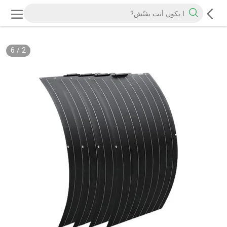
6
/
2