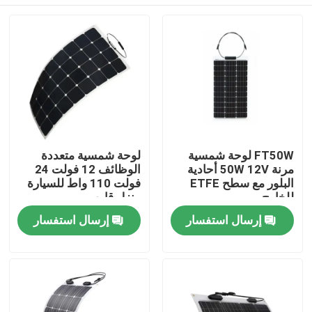
FT50W لوحة شمسية
لوحة شمسية متعددة
مرنة 50W 12V أحادية
الوظائف 12 فولت 24
البلور مع سطح ETFE
فولت 110 واط للسيارة
للخارج
منزل قارب
المنزل
إرسال استفسار
إرسال استفسار
المنتجات
فيديوهات