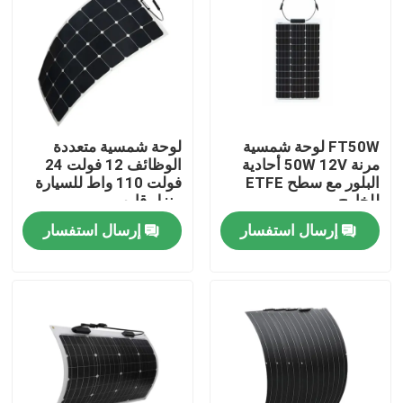
FT50W لوحة شمسية
لوحة شمسية متعددة
مرنة 50W 12V أحادية
الوظائف 12 فولت 24
البلور مع سطح ETFE
فولت 110 واط للسيارة
للخارج
منزل قارب
إرسال استفسار
إرسال استفسار
المنزل
المنتجات
فيديوهات