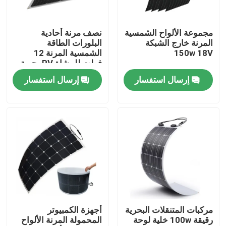
حولنا
مجموعة الألواح الشمسية
نصف مرنة أحادية
المرنة خارج الشبكة
البلورات الطاقة
150w 18V
الشمسية المرنة 12
جولة في المصنع
فولت للمشاة RV بحرية
4wd
إرسال استفسار
إرسال استفسار
مراقبة الجودة
لوحة شمسية محمولة
لوحة شمسية مرنة
بطانية شمسية قابلة للطي
مركبات المتنقلات البحرية
أجهزة الكمبيوتر
رقيقة 100w خلية لوحة
المحمولة المرنة الألواح
شاحن البطاريات الشمسية