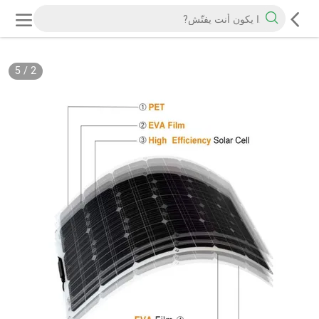
5
/
2