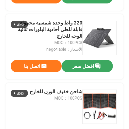
220 واط وحدة شمسية محمولة
قابلة للطي أحادية البلورات ثنائية
الوجه للخارج
MOQ：100PCS
الأسعار：negotiable
افضل سعر
اتصل بنا
شاحن خفيف الوزن للخارج
MOQ：100PCS