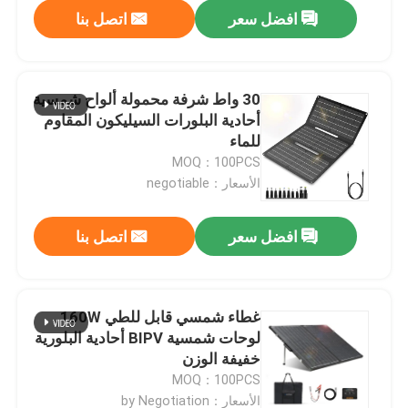
افضل سعر
اتصل بنا
30 واط شرفة محمولة ألواح شمسية
أحادية البلورات السيليكون المقاوم
للماء
MOQ：100PCS
الأسعار：negotiable
افضل سعر
اتصل بنا
المنزل
غطاء شمسي قابل للطي 160W
لوحات شمسية BIPV أحادية البلورية
المنتجات
خفيفة الوزن
MOQ：100PCS
فيديوهات
الأسعار：by Negotiation